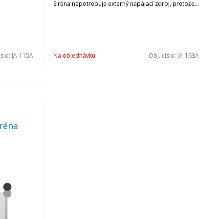
Siréna nepotrebuje externý napájací zdroj, pretože
je napájaná z lítiovej batérie.
islo:
JA-115A
Na objednávku
Obj. čislo:
JA-163A
iréna