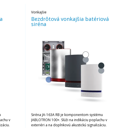
Vonkajšie
na
Bezdrôtová vonkajšia batériová
siréna
u
Siréna JA-163A RB je komponentom systému
lachu v
JABLOTRON 100+. Slúži na indikáciu poplachu v
izáciu.
exteriéri a na doplnkovú akustickú signalizáciu.