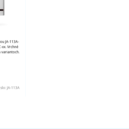
kou JA-113A-
-xx. Vrchné
 variantoch.
islo:
JA-113A