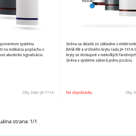
omponentom systému
Siréna sa skladá zo základne s elektroni
i na indikáciu poplachu v
BASE-RB a vrchného krytu radu JA-1X1A-C
vú akustickú signalizáciu.
kryty sú dostupné v niekoľkých farebných
Siréna v systéme zaberá jednu pozíciu.
Obj. čislo:
JA-111A
Na objednávku
Obj. č
uálna strana:
1
/
1