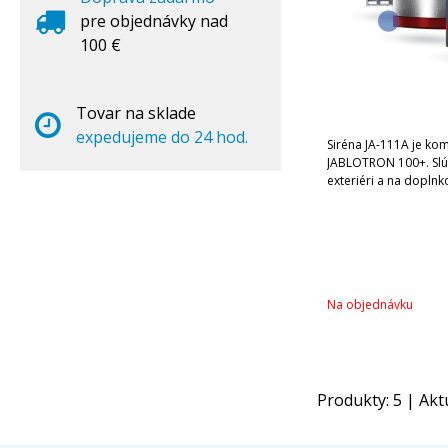
pre objednávky nad
100 €
Tovar na sklade
expedujeme do 24 hod.
Siréna JA-111A je k
JABLOTRON 100+. Slúž
exteriéri a na doplnko
Na objednávku
Produkty:
5
| Akt