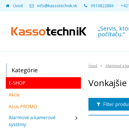
Úvod
info@kassotechnik.sk
0910822886
+421
„Servis, k
počítaču.“
Úvod
Alarmové a k
Kategórie
Vonkajšie
E-SHOP
Akcie
Filter prod
Asus PROMO
Alarmové a kamerové
systémy