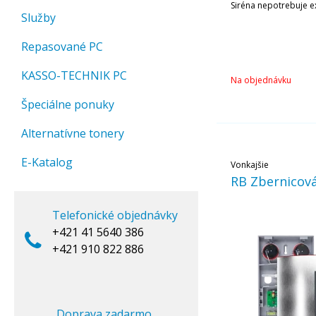
Siréna nepotrebuje e
Služby
je napájaná z lítiovej 
Repasované PC
KASSO-TECHNIK PC
Na objednávku
Špeciálne ponuky
Alternatívne tonery
E-Katalog
Vonkajšie
RB Zbernicová
Telefonické objednávky
+421 41 5640 386
+421 910 822 886
Doprava zadarmo