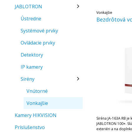
JABLOTRON
Vonkajšie
Ústredne
Bezdrôtová vo
Systémové prvky
Ovládacie prvky
Detektory
IP kamery
Sirény
Vnútorné
Vonkajšie
Kamery HIKVISION
Siréna JA-163A RB j
JABLOTRON 100+. Slúž
Príslušenstvo
exteriéri a na doplnko