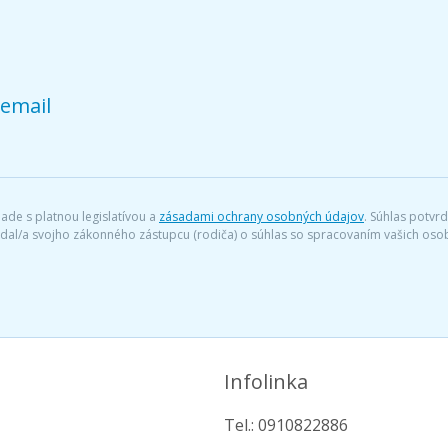
 email
ade s platnou legislatívou a
zásadami ochrany osobných údajov
. Súhlas potvr
iadal/a svojho zákonného zástupcu (rodiča) o súhlas so spracovaním vašich o
Infolinka
Tel.: 0910822886