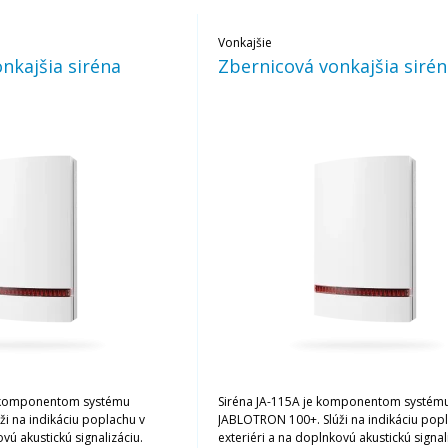
Vonkajšie
nkajšia siréna
Zbernicová vonkajšia siré
e komponentom systému
Siréna JA-115A je komponentom systém
i na indikáciu poplachu v
JABLOTRON 100+. Slúži na indikáciu pop
vú akustickú signalizáciu.
exteriéri a na doplnkovú akustickú signal