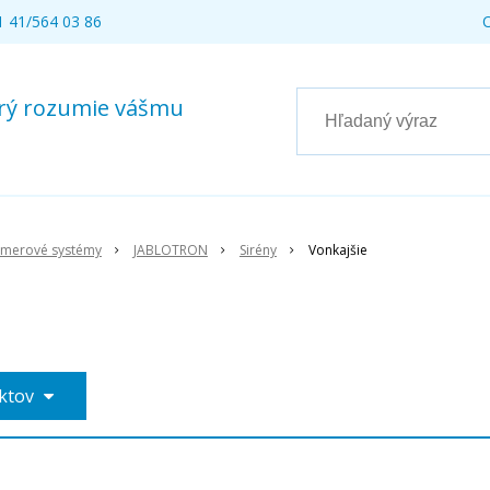
 41/564 03 86
torý rozumie vášmu
amerové systémy
JABLOTRON
Sirény
Vonkajšie
uktov