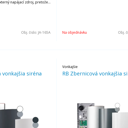
xterný napájací zdroj, pretože
batérie.
Obj. čislo:
JA-165A
Na objednávku
Obj. č
Vonkajšie
 vonkajšia siréna
RB Zbernicová vonkajšia s