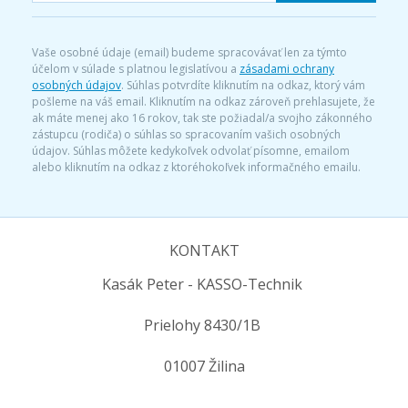
Vaše osobné údaje (email) budeme spracovávať len za týmto
účelom v súlade s platnou legislatívou a
zásadami ochrany
osobných údajov
. Súhlas potvrdíte kliknutím na odkaz, ktorý vám
pošleme na váš email. Kliknutím na odkaz zároveň prehlasujete, že
ak máte menej ako 16 rokov, tak ste požiadal/a svojho zákonného
zástupcu (rodiča) o súhlas so spracovaním vašich osobných
údajov. Súhlas môžete kedykoľvek odvolať písomne, emailom
alebo kliknutím na odkaz z ktoréhokoľvek informačného emailu.
KONTAKT
Kasák Peter - KASSO-Technik
Prielohy 8430/1B
01007 Žilina