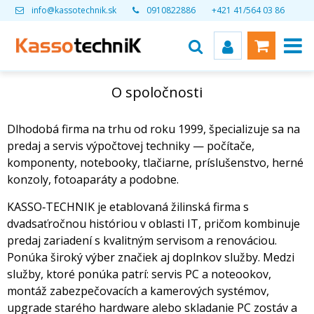
info@kassotechnik.sk
0910822886
+421 41/564 03 86
O spoločnosti
Dlhodobá firma na trhu od roku 1999, špecializuje sa na
predaj a servis výpočtovej techniky — počítače,
komponenty, notebooky, tlačiarne, príslušenstvo, herné
konzoly, fotoaparáty a podobne.
KASSO‑TECHNIK je etablovaná žilinská firma s
dvadsaťročnou históriou v oblasti IT, pričom kombinuje
predaj zariadení s kvalitným servisom a renováciou.
Ponúka široký výber značiek aj doplnkov služby. Medzi
služby, ktoré ponúka patrí: servis PC a noteookov,
montáž zabezpečovacích a kamerových systémov,
upgrade starého hardware alebo skladanie PC zostáv a