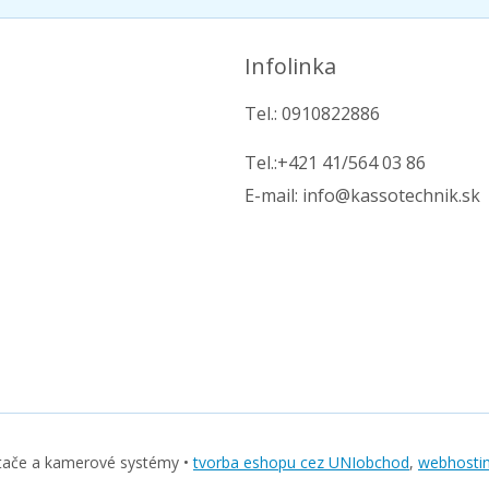
Infolinka
Tel.: 0910822886
Tel.:+421 41/564 03 86
E-mail: info@kassotechnik.sk
tače a kamerové systémy •
tvorba eshopu cez UNIobchod
,
webhosti