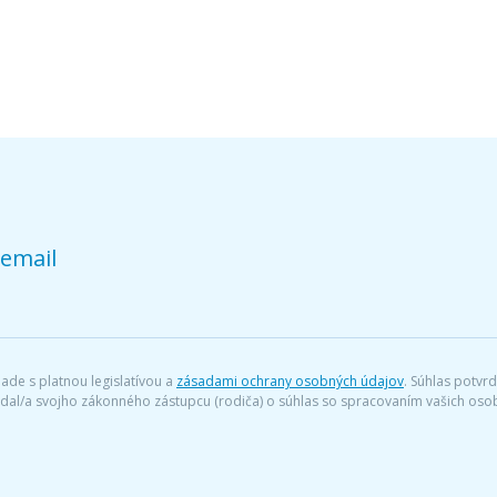
 email
ade s platnou legislatívou a
zásadami ochrany osobných údajov
. Súhlas potvr
iadal/a svojho zákonného zástupcu (rodiča) o súhlas so spracovaním vašich o