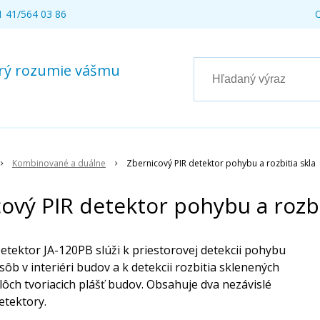
 41/564 03 86
torý rozumie vášmu
Kombinované a duálne
Zbernicový PIR detektor pohybu a rozbitia skla
ový PIR detektor pohybu a rozbi
etektor JA-120PB slúži k priestorovej detekcii pohybu
sôb v interiéri budov a k detekcii rozbitia sklenených
lôch tvoriacich plášť budov. Obsahuje dva nezávislé
etektory.