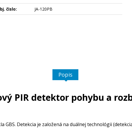
bj. čislo:
JA-120PB
Popis
vý PIR detektor pohybu a rozb
kla GBS. Detekcia je založená na duálnej technológii (detek