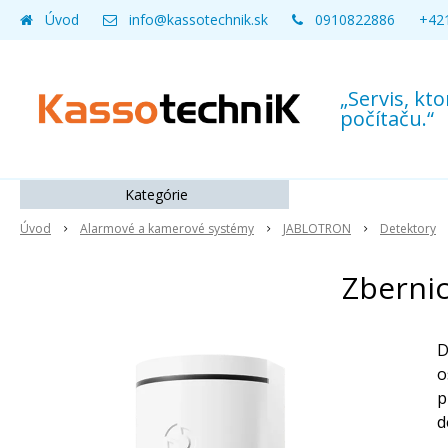
Úvod
info@kassotechnik.sk
0910822886
+421
„Servis, k
počítaču.“
Kategórie
Úvod
Alarmové a kamerové systémy
JABLOTRON
Detektory
Zbernic
D
o
p
d