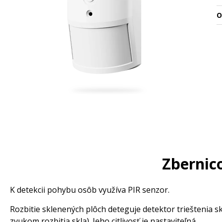
O
Zbernico
K detekcii pohybu osôb využíva PIR senzor.
Rozbitie sklenených plôch deteguje detektor trieštenia s
zvukom rozbitia skla). Jeho citlivosť je nastaviteľná.