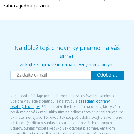
zaberá jednu pozíciu.
Najdôležitejšie novinky priamo na váš
email
Získajte zaujímavé informácie vždy medzi prvými
Odoberať
Vaše osobné údaje (email) budeme spracovávať len za týmto
účelom v súlade s platnou legislatívou a
zásadami ochrany
osobných údajov
. Súhlas potvrdíte kliknutím na odkaz, ktorý vám
pošleme na váš email. Kliknutím na odkaz zároveň prehlasujete, že
ak máte menej ako 16 rokov, tak ste požiadal/a svojho zákonného
zástupcu (rodiča) o súhlas so spracovaním vašich osobných
údajov. Súhlas môžete kedykoľvek odvolať písomne, emailom
alebo kliknutím na odkaz z ktoréhokoľvek informačného emailu.