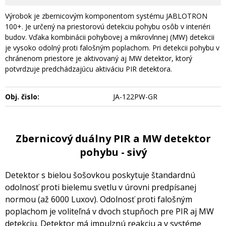
Výrobok je zbernicovým komponentom systému JABLOTRON
100+. Je určený na priestorovú detekciu pohybu osôb v interiéri
budov. Vďaka kombinácii pohybovej a mikrovlnnej (MW) detekcii
je vysoko odolný proti falošným poplachom. Pri detekcii pohybu v
chránenom priestore je aktivovaný aj MW detektor, ktorý
potvrdzuje predchádzajúcu aktiváciu PIR detektora.
Obj. čislo:
JA-122PW-GR
Zbernicový duálny PIR a MW detektor
pohybu - sivý
Detektor s bielou šošovkou poskytuje štandardnú
odolnosť proti bielemu svetlu v úrovni predpísanej
normou (až 6000 Luxov). Odolnosť proti falošným
poplachom je voliteľná v dvoch stupňoch pre PIR aj MW
detekciu. Detektor má impulznú reakciu a v systéme