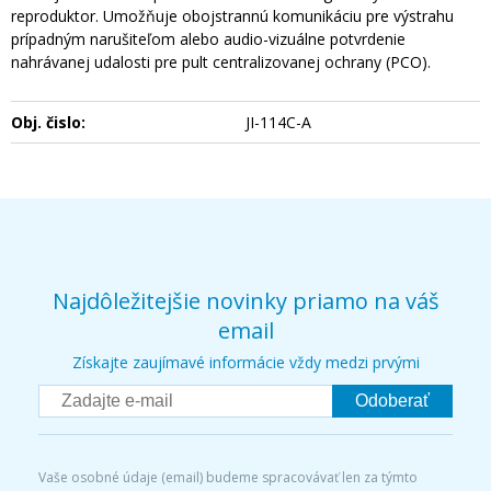
reproduktor. Umožňuje obojstrannú komunikáciu pre výstrahu
prípadným narušiteľom alebo audio-vizuálne potvrdenie
nahrávanej udalosti pre pult centralizovanej ochrany (PCO).
Obj. čislo:
JI-114C-A
Najdôležitejšie novinky priamo na váš
email
Získajte zaujímavé informácie vždy medzi prvými
Odoberať
Vaše osobné údaje (email) budeme spracovávať len za týmto