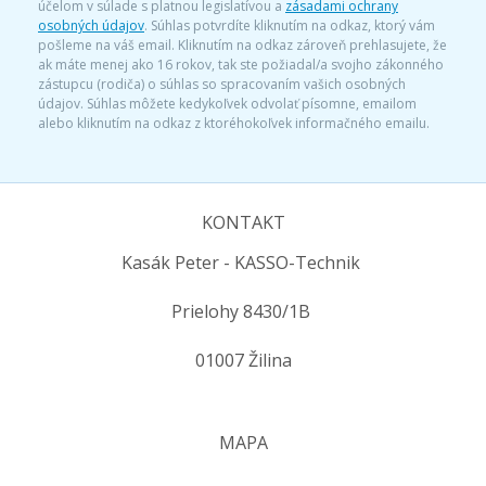
účelom v súlade s platnou legislatívou a
zásadami ochrany
osobných údajov
. Súhlas potvrdíte kliknutím na odkaz, ktorý vám
pošleme na váš email. Kliknutím na odkaz zároveň prehlasujete, že
ak máte menej ako 16 rokov, tak ste požiadal/a svojho zákonného
zástupcu (rodiča) o súhlas so spracovaním vašich osobných
údajov. Súhlas môžete kedykoľvek odvolať písomne, emailom
alebo kliknutím na odkaz z ktoréhokoľvek informačného emailu.
KONTAKT
Kasák Peter - KASSO-Technik
Prielohy 8430/1B
01007 Žilina
MAPA