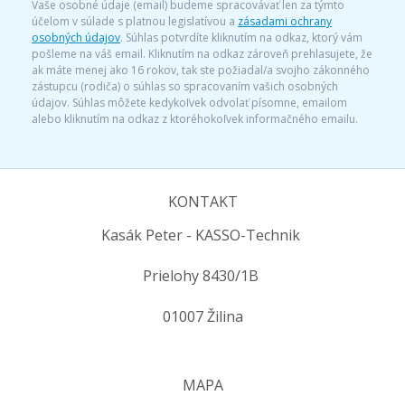
Vaše osobné údaje (email) budeme spracovávať len za týmto
účelom v súlade s platnou legislatívou a
zásadami ochrany
osobných údajov
. Súhlas potvrdíte kliknutím na odkaz, ktorý vám
pošleme na váš email. Kliknutím na odkaz zároveň prehlasujete, že
ak máte menej ako 16 rokov, tak ste požiadal/a svojho zákonného
zástupcu (rodiča) o súhlas so spracovaním vašich osobných
údajov. Súhlas môžete kedykoľvek odvolať písomne, emailom
alebo kliknutím na odkaz z ktoréhokoľvek informačného emailu.
KONTAKT
Kasák Peter - KASSO-Technik
Prielohy 8430/1B
01007 Žilina
MAPA