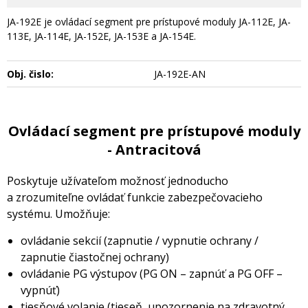
JA-192E je ovládací segment pre prístupové moduly JA-112E, JA-
113E, JA-114E, JA-152E, JA-153E a JA-154E.
Obj. čislo:
JA-192E-AN
Ovládací segment pre prístupové moduly
- Antracitová
Poskytuje užívateľom možnosť jednoducho
a zrozumiteľne ovládať funkcie zabezpečovacieho
systému. Umožňuje:
ovládanie sekcií (zapnutie / vypnutie ochrany /
zapnutie čiastočnej ochrany)
ovládanie PG výstupov (PG ON – zapnúť a PG OFF –
vypnúť)
tiesňové volanie (tieseň, upozornenie na zdravotný