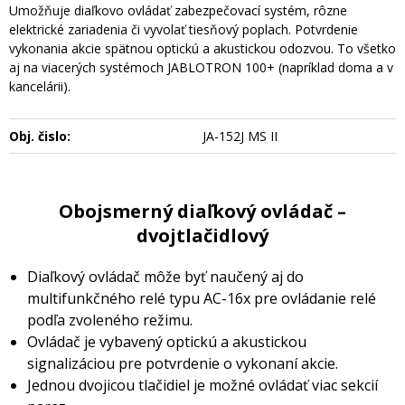
Umožňuje diaľkovo ovládať zabezpečovací systém, rôzne
elektrické zariadenia či vyvolať tiesňový poplach. Potvrdenie
vykonania akcie spätnou optickú a akustickou odozvou. To všetko
aj na viacerých systémoch JABLOTRON 100+ (napríklad doma a v
kancelárii).
Obj. čislo:
JA-152J MS II
Obojsmerný diaľkový ovládač –
dvojtlačidlový
Diaľkový ovládač môže byť naučený aj do
multifunkčného relé typu AC-16x pre ovládanie relé
podľa zvoleného režimu.
Ovládač je vybavený optickú a akustickou
signalizáciou pre potvrdenie o vykonaní akcie.
Jednou dvojicou tlačidiel je možné ovládať viac sekcií