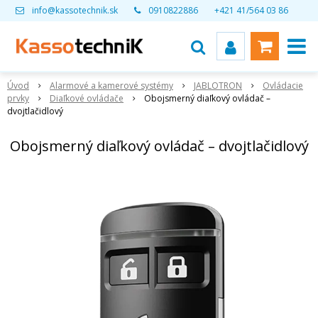
info@kassotechnik.sk
0910822886
+421 41/564 03 86
Úvod
Alarmové a kamerové systémy
JABLOTRON
Ovládacie
prvky
Diaľkové ovládače
Obojsmerný diaľkový ovládač –
dvojtlačidlový
Obojsmerný diaľkový ovládač – dvojtlačidlový