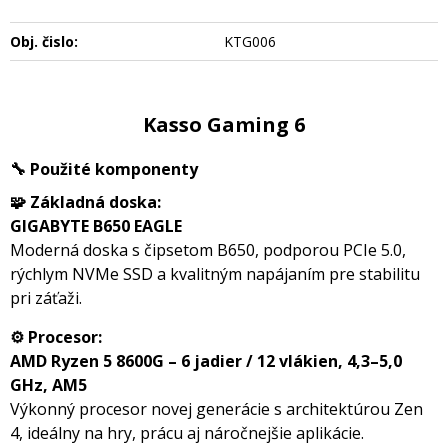
Obj. čislo:
KTG006
Kasso Gaming 6
🔧
Použité komponenty
🧩 Základná doska:
GIGABYTE B650 EAGLE
Moderná doska s čipsetom B650, podporou PCIe 5.0,
rýchlym NVMe SSD a kvalitným napájaním pre stabilitu
pri záťaži.
⚙️ Procesor:
AMD Ryzen 5 8600G – 6 jadier / 12 vlákien, 4,3–5,0
GHz, AM5
Výkonný procesor novej generácie s architektúrou Zen
4, ideálny na hry, prácu aj náročnejšie aplikácie.