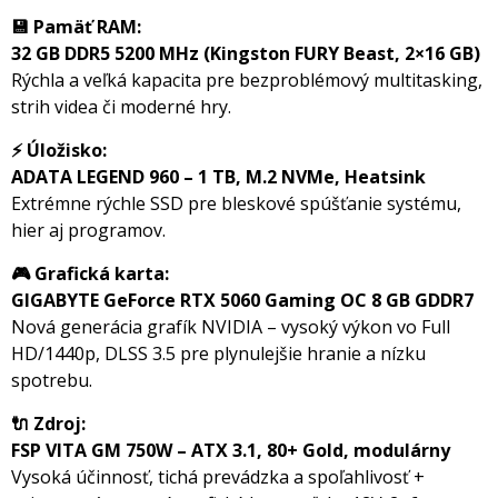
💾 Pamäť RAM:
32 GB DDR5 5200 MHz (Kingston FURY Beast, 2×16 GB)
Rýchla a veľká kapacita pre bezproblémový multitasking,
strih videa či moderné hry.
⚡ Úložisko:
ADATA LEGEND 960 – 1 TB, M.2 NVMe, Heatsink
Extrémne rýchle SSD pre bleskové spúšťanie systému,
hier aj programov.
🎮 Grafická karta:
GIGABYTE GeForce RTX 5060 Gaming OC 8 GB GDDR7
Nová generácia grafík NVIDIA – vysoký výkon vo Full
HD/1440p, DLSS 3.5 pre plynulejšie hranie a nízku
spotrebu.
🔌 Zdroj:
FSP VITA GM 750W – ATX 3.1, 80+ Gold, modulárny
Vysoká účinnosť, tichá prevádzka a spoľahlivosť +