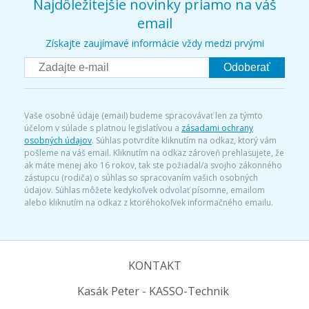
Najdôležitejšie novinky priamo na váš
email
Získajte zaujímavé informácie vždy medzi prvými
Odoberať
Vaše osobné údaje (email) budeme spracovávať len za týmto
účelom v súlade s platnou legislatívou a
zásadami ochrany
osobných údajov
. Súhlas potvrdíte kliknutím na odkaz, ktorý vám
pošleme na váš email. Kliknutím na odkaz zároveň prehlasujete, že
ak máte menej ako 16 rokov, tak ste požiadal/a svojho zákonného
zástupcu (rodiča) o súhlas so spracovaním vašich osobných
údajov. Súhlas môžete kedykoľvek odvolať písomne, emailom
alebo kliknutím na odkaz z ktoréhokoľvek informačného emailu.
KONTAKT
Kasák Peter - KASSO-Technik