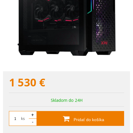
1 530
€
Skladom do 24H
+
ks
Pridať do košíka
-