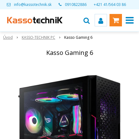
info@kassotechnik.sk
0910822886
+421 41/564 03 86
Úvod
KASSO-TECHNIK PC
Kasso Gaming 6
Kasso Gaming 6