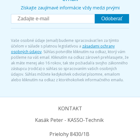
Získajte zaujímavé informácie vždy medzi prvými
Odoberať
Vaše osobné údaje (email) budeme spracovávať len za týmto
účelom v súlade s platnou legislatívou a
zásadami ochrany
osobných údajov
. Súhlas potvrdíte kliknutím na odkaz, ktorý vám
pošleme na váš email. Kliknutím na odkaz zároveň prehlasujete, že
ak máte menej ako 16 rokov, tak ste požiadal/a svojho zákonného
zástupcu (rodiča) o súhlas so spracovaním vašich osobných
údajov. Súhlas môžete kedykoľvek odvolať písomne, emailom
alebo kliknutím na odkaz z ktoréhokoľvek informačného emailu.
KONTAKT
Kasák Peter - KASSO-Technik
Prielohy 8430/1B