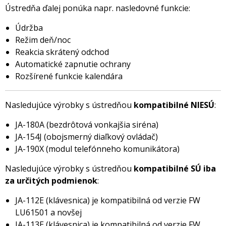
Ústredňa ďalej ponúka napr. nasledovné funkcie:
Údržba
Režim deň/noc
Reakcia skrátený odchod
Automatické zapnutie ochrany
Rozšírené funkcie kalendára
Nasledujúce výrobky s ústredňou
kompatibilné NIESÚ
:
JA-180A (bezdrôtová vonkajšia siréna)
JA-154J (obojsmerný diaľkový ovládač)
JA-190X (modul telefónneho komunikátora)
Nasledujúce výrobky s ústredňou
kompatibilné SÚ iba
za určitých podmienok
:
JA-112E (klávesnica) je kompatibilná od verzie FW
LU61501 a novšej
JA-113E (klávesnica) je kompatibilná od verzie FW