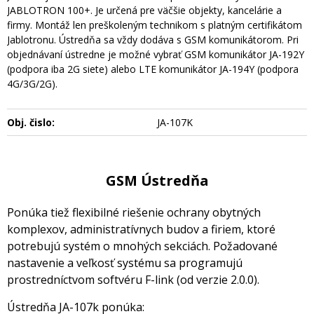
JABLOTRON 100+. Je určená pre väčšie objekty, kancelárie a
firmy. Montáž len preškoleným technikom s platným certifikátom
Jablotronu. Ústredňa sa vždy dodáva s GSM komunikátorom. Pri
objednávaní ústredne je možné vybrať GSM komunikátor JA-192Y
(podpora iba 2G siete) alebo LTE komunikátor JA-194Y (podpora
4G/3G/2G).
Obj. čislo:
JA-107K
GSM Ústredňa
Ponúka tiež flexibilné riešenie ochrany obytných
komplexov, administratívnych budov a firiem, ktoré
potrebujú systém o mnohých sekciách. Požadované
nastavenie a veľkosť systému sa programujú
prostredníctvom softvéru F-link (od verzie 2.0.0).
Ústredňa JA-107k ponúka: