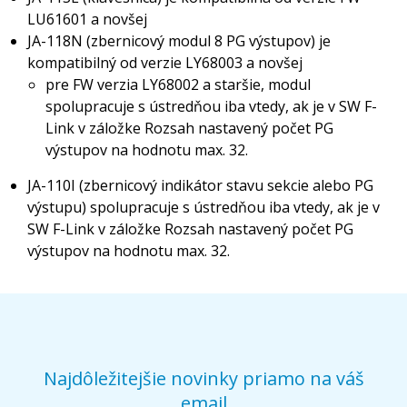
LU61601 a novšej
JA-118N (zbernicový modul 8 PG výstupov) je
kompatibilný od verzie LY68003 a novšej
pre FW verzia LY68002 a staršie, modul
spolupracuje s ústredňou iba vtedy, ak je v SW F-
Link v záložke Rozsah nastavený počet PG
výstupov na hodnotu max. 32.
JA-110I (zbernicový indikátor stavu sekcie alebo PG
výstupu) spolupracuje s ústredňou iba vtedy, ak je v
SW F-Link v záložke Rozsah nastavený počet PG
výstupov na hodnotu max. 32.
Najdôležitejšie novinky priamo na váš
email