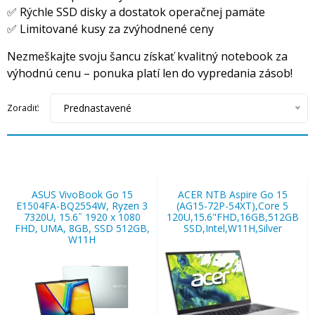
✅ Rýchle SSD disky a dostatok operačnej pamäte
✅ Limitované kusy za zvýhodnené ceny
Nezmeškajte svoju šancu získať kvalitný notebook za
výhodnú cenu – ponuka platí len do vypredania zásob!
Prednastavené
Zoradiť:
ASUS VivoBook Go 15
ACER NTB Aspire Go 15
E1504FA-BQ2554W, Ryzen 3
(AG15-72P-54XT),Core 5
7320U, 15.6˝ 1920 x 1080
120U,15.6"FHD,16GB,512GB
FHD, UMA, 8GB, SSD 512GB,
SSD,Intel,W11H,Silver
W11H