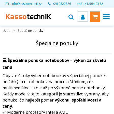
info@kassotechnik.sk
0910822886
+421 41/564 03 86
Úvod
Špeciálne ponuky
Špeciálne ponuky
💻 Špeciálna ponuka notebookov – výkon za skvelú
cenu
Objavte široký výber notebookov v špeciálnej ponuke –
od ľahkých ultrabookov na prácu a štúdium, cez
multimediálne stroje až po výkonné herné notebooky.
Každý model v tejto kategórii je starostlivo vybraný, aby
ponúkol čo najlepší pomer
výkonu, spoľahlivosti a
ceny
.
✅ Moderné procesory Intel a AMD