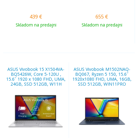
439
€
655
€
Skladom na predajni
Skladom na predajni
ASUS Vivobook 15 X1504VA-
ASUS Vivobook M1502NAQ-
BQ5426W, Core 5-120U ,
BQ067, Ryzen 5 150, 15.6˝
15.6˝ 1920 x 1080 FHD, UMA,
1920x1080 FHD, UMA, 16GB,
24GB, SSD 512GB, W11H
SSD 512GB, WIN11PRO