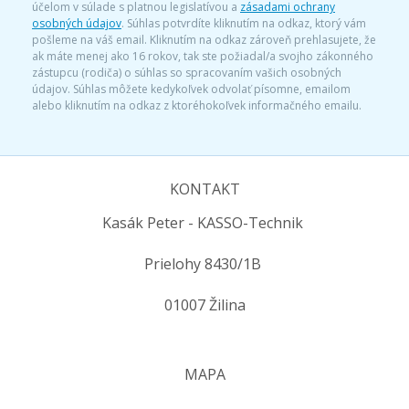
účelom v súlade s platnou legislatívou a
zásadami ochrany
osobných údajov
. Súhlas potvrdíte kliknutím na odkaz, ktorý vám
pošleme na váš email. Kliknutím na odkaz zároveň prehlasujete, že
ak máte menej ako 16 rokov, tak ste požiadal/a svojho zákonného
zástupcu (rodiča) o súhlas so spracovaním vašich osobných
údajov. Súhlas môžete kedykoľvek odvolať písomne, emailom
alebo kliknutím na odkaz z ktoréhokoľvek informačného emailu.
KONTAKT
Kasák Peter - KASSO-Technik
Prielohy 8430/1B
01007 Žilina
MAPA