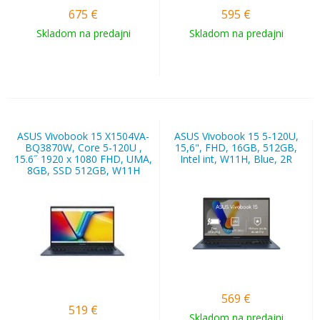
675
€
595
€
Skladom na predajni
Skladom na predajni
ASUS Vivobook 15 X1504VA-
ASUS Vivobook 15 5-120U,
BQ3870W, Core 5-120U ,
15,6", FHD, 16GB, 512GB,
15.6˝ 1920 x 1080 FHD, UMA,
Intel int, W11H, Blue, 2R
8GB, SSD 512GB, W11H
569
€
519
€
Skladom na predajni