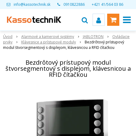
info@kassotechnik.sk
0910822886
+421 41/564 03 86
Úvod
Alarmové a kamerové systémy
JABLOTRON
Ovládacie
prvky
Klávesnice a prístupové moduly
Bezdrôtový prístupový
modul štvorsegmentový s displejom, klávesnicou a RFID čítačkou
Bezdrôtový prístupový modul
štvorsegmentový s displejom, klávesnicou a
RFID čítačkou