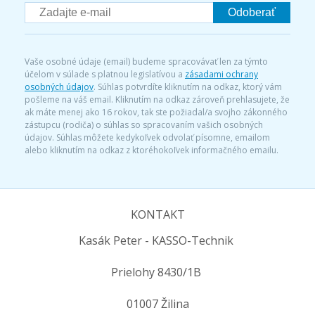
Odoberať
Vaše osobné údaje (email) budeme spracovávať len za týmto
účelom v súlade s platnou legislatívou a
zásadami ochrany
osobných údajov
. Súhlas potvrdíte kliknutím na odkaz, ktorý vám
pošleme na váš email. Kliknutím na odkaz zároveň prehlasujete, že
ak máte menej ako 16 rokov, tak ste požiadal/a svojho zákonného
zástupcu (rodiča) o súhlas so spracovaním vašich osobných
údajov. Súhlas môžete kedykoľvek odvolať písomne, emailom
alebo kliknutím na odkaz z ktoréhokoľvek informačného emailu.
KONTAKT
Kasák Peter - KASSO-Technik
Prielohy 8430/1B
01007 Žilina