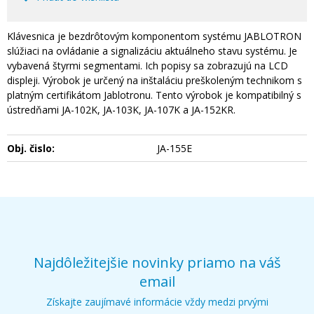
Klávesnica je bezdrôtovým komponentom systému JABLOTRON
slúžiaci na ovládanie a signalizáciu aktuálneho stavu systému. Je
vybavená štyrmi segmentami. Ich popisy sa zobrazujú na LCD
displeji. Výrobok je určený na inštaláciu preškoleným technikom s
platným certifikátom Jablotronu. Tento výrobok je kompatibilný s
ústredňami JA-102K, JA-103K, JA-107K a JA-152KR.
Obj. čislo:
JA-155E
Najdôležitejšie novinky priamo na váš
email
Získajte zaujímavé informácie vždy medzi prvými