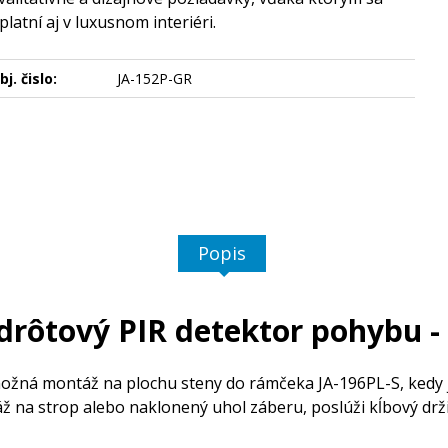
platní aj v luxusnom interiéri.
bj. čislo:
JA-152P-GR
Popis
drôtový PIR detektor pohybu - 
žná montáž na plochu steny do rámčeka JA-196PL-S, kedy j
áž na strop alebo naklonený uhol záberu, poslúži kĺbový drž