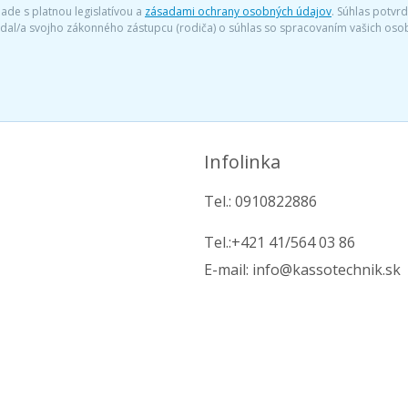
ade s platnou legislatívou a
zásadami ochrany osobných údajov
. Súhlas potvr
iadal/a svojho zákonného zástupcu (rodiča) o súhlas so spracovaním vašich o
Infolinka
Tel.: 0910822886
Tel.:+421 41/564 03 86
E-mail: info@kassotechnik.sk