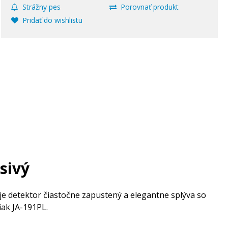
Strážny pes
Porovnať produkt
Pridať do wishlistu
sivý
e detektor čiastočne zapustený a elegantne splýva so
iak JA-191PL.