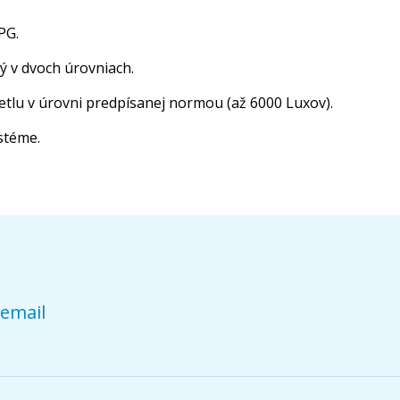
PG.
ý v dvoch úrovniach.
tlu v úrovni predpísanej normou (až 6000 Luxov).
stéme.
 email