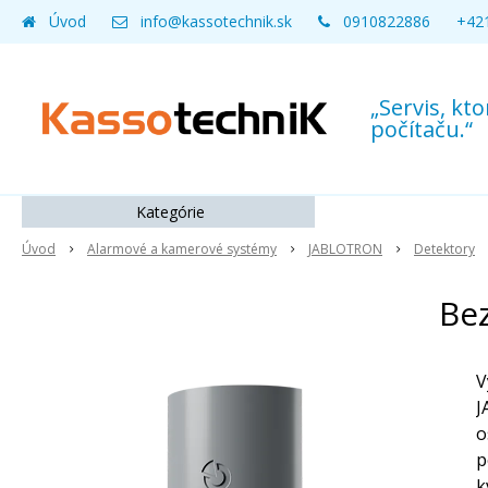
Úvod
info@kassotechnik.sk
0910822886
+421
„Servis, k
počítaču.“
Kategórie
Úvod
Alarmové a kamerové systémy
JABLOTRON
Detektory
Bez
V
J
o
p
k