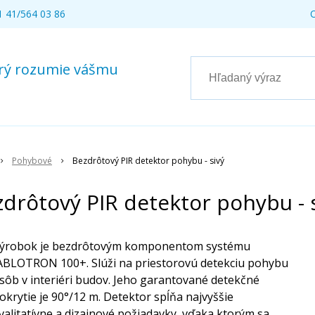
 41/564 03 86
torý rozumie vášmu
Pohybové
Bezdrôtový PIR detektor pohybu - sivý
drôtový PIR detektor pohybu - 
ýrobok je bezdrôtovým komponentom systému
ABLOTRON 100+. Slúži na priestorovú detekciu pohybu
sôb v interiéri budov. Jeho garantované detekčné
okrytie je 90°/12 m. Detektor spĺňa najvyššie
valitatívne a dizajnové požiadavky, vďaka ktorým sa