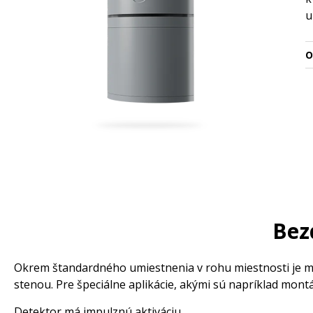
u
O
Bez
Okrem štandardného umiestnenia v rohu miestnosti je mo
stenou. Pre špeciálne aplikácie, akými sú napríklad mont
Detektor má impulznú aktiváciu.