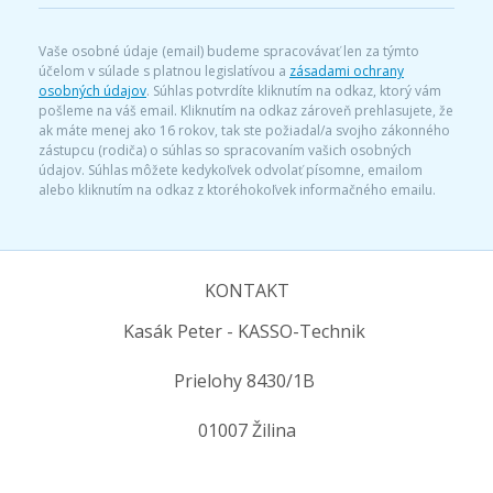
Vaše osobné údaje (email) budeme spracovávať len za týmto
účelom v súlade s platnou legislatívou a
zásadami ochrany
osobných údajov
. Súhlas potvrdíte kliknutím na odkaz, ktorý vám
pošleme na váš email. Kliknutím na odkaz zároveň prehlasujete, že
ak máte menej ako 16 rokov, tak ste požiadal/a svojho zákonného
zástupcu (rodiča) o súhlas so spracovaním vašich osobných
údajov. Súhlas môžete kedykoľvek odvolať písomne, emailom
alebo kliknutím na odkaz z ktoréhokoľvek informačného emailu.
KONTAKT
Kasák Peter - KASSO-Technik
Prielohy 8430/1B
01007 Žilina