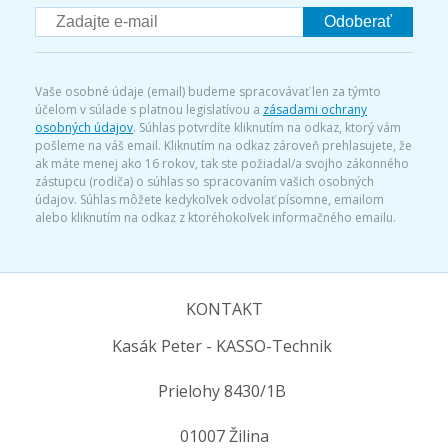
Odoberať
Vaše osobné údaje (email) budeme spracovávať len za týmto
účelom v súlade s platnou legislatívou a
zásadami ochrany
osobných údajov
. Súhlas potvrdíte kliknutím na odkaz, ktorý vám
pošleme na váš email. Kliknutím na odkaz zároveň prehlasujete, že
ak máte menej ako 16 rokov, tak ste požiadal/a svojho zákonného
zástupcu (rodiča) o súhlas so spracovaním vašich osobných
údajov. Súhlas môžete kedykoľvek odvolať písomne, emailom
alebo kliknutím na odkaz z ktoréhokoľvek informačného emailu.
KONTAKT
Kasák Peter - KASSO-Technik
Prielohy 8430/1B
01007 Žilina