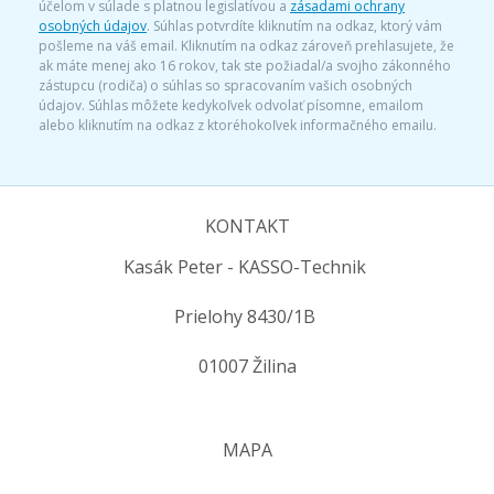
účelom v súlade s platnou legislatívou a
zásadami ochrany
osobných údajov
. Súhlas potvrdíte kliknutím na odkaz, ktorý vám
pošleme na váš email. Kliknutím na odkaz zároveň prehlasujete, že
ak máte menej ako 16 rokov, tak ste požiadal/a svojho zákonného
zástupcu (rodiča) o súhlas so spracovaním vašich osobných
údajov. Súhlas môžete kedykoľvek odvolať písomne, emailom
alebo kliknutím na odkaz z ktoréhokoľvek informačného emailu.
KONTAKT
Kasák Peter - KASSO-Technik
Prielohy 8430/1B
01007 Žilina
MAPA