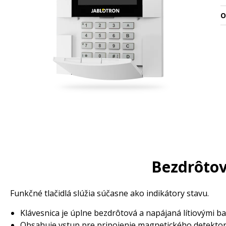
O
Bezdrôtov
Funkčné tlačidlá slúžia súčasne ako indikátory stavu.
Klávesnica je úplne bezdrôtová a napájaná lítiovými ba
Obsahuje vstup pre pripojenie magnetického detektora