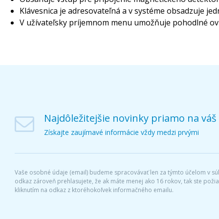
Klávesnica je adresovateľná a v systéme obsadzuje jed
V užívateľsky príjemnom menu umožňuje pohodlné ovlád
Najdôležitejšie novinky priamo na váš
Získajte zaujímavé informácie vždy medzi prvými
Vaše osobné údaje (email) budeme spracovávať len za týmto účelom v súl
odkaz zároveň prehlasujete, že ak máte menej ako 16 rokov, tak ste pož
kliknutím na odkaz z ktoréhokoľvek informačného emailu.