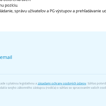
nu pozíciu.
anie, správu užívateľov a PG výstupov a prehľadávanie uda
 email
ade s platnou legislatívou a
zásadami ochrany osobných údajov
. Súhlas potvr
iadal/a svojho zákonného zástupcu (rodiča) o súhlas so spracovaním vašich o