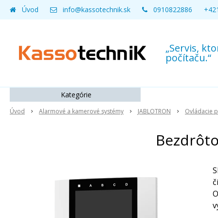
Úvod
info@kassotechnik.sk
0910822886
+421
„Servis, k
počítaču.“
Kategórie
Úvod
Alarmové a kamerové systémy
JABLOTRON
Ovládacie p
Bezdrôto
S
č
O
v