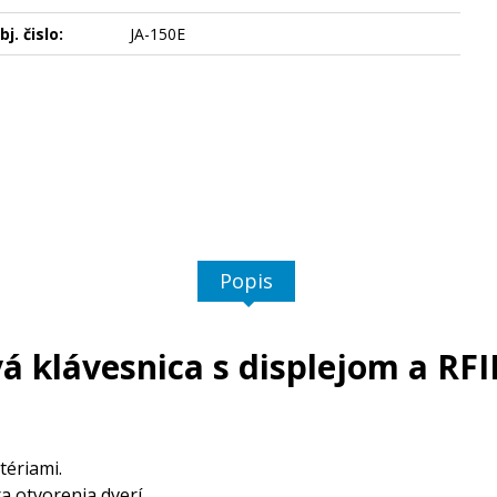
bj. čislo:
JA-150E
Popis
á klávesnica s displejom a RFI
tériami.
 otvorenia dverí.