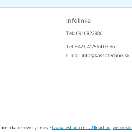
Infolinka
Tel.: 0910822886
Tel.:+421 41/564 03 86
E-mail: info@kassotechnik.sk
tače a kamerové systémy •
tvorba eshopu cez UNIobchod
,
webhosti