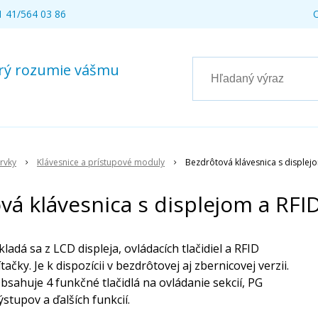
 41/564 03 86
torý rozumie vášmu
rvky
Klávesnice a prístupové moduly
Bezdrôtová klávesnica s displejo
vá klávesnica s displejom a RFID
kladá sa z LCD displeja, ovládacích tlačidiel a RFID
ítačky. Je k dispozícii v bezdrôtovej aj zbernicovej verzii.
bsahuje 4 funkčné tlačidlá na ovládanie sekcií, PG
ýstupov a ďalších funkcií.