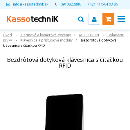
info@kassotechnik.sk
0910822886
+421 41/564 03 86
Úvod
Alarmové a kamerové systémy
JABLOTRON
Ovládacie
prvky
Klávesnice a prístupové moduly
Bezdrôtová dotyková
klávesnica s čítačkou RFID
Bezdrôtová dotyková klávesnica s čítačkou
RFID