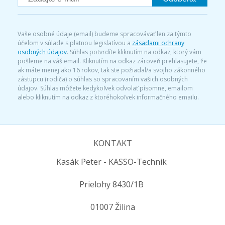
Vaše osobné údaje (email) budeme spracovávať len za týmto
účelom v súlade s platnou legislatívou a
zásadami ochrany
osobných údajov
. Súhlas potvrdíte kliknutím na odkaz, ktorý vám
pošleme na váš email. Kliknutím na odkaz zároveň prehlasujete, že
ak máte menej ako 16 rokov, tak ste požiadal/a svojho zákonného
zástupcu (rodiča) o súhlas so spracovaním vašich osobných
údajov. Súhlas môžete kedykoľvek odvolať písomne, emailom
alebo kliknutím na odkaz z ktoréhokoľvek informačného emailu.
KONTAKT
Kasák Peter - KASSO-Technik
Prielohy 8430/1B
01007 Žilina