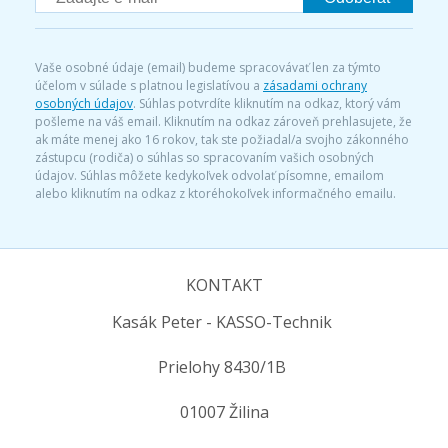
Vaše osobné údaje (email) budeme spracovávať len za týmto
účelom v súlade s platnou legislatívou a
zásadami ochrany
osobných údajov
. Súhlas potvrdíte kliknutím na odkaz, ktorý vám
pošleme na váš email. Kliknutím na odkaz zároveň prehlasujete, že
ak máte menej ako 16 rokov, tak ste požiadal/a svojho zákonného
zástupcu (rodiča) o súhlas so spracovaním vašich osobných
údajov. Súhlas môžete kedykoľvek odvolať písomne, emailom
alebo kliknutím na odkaz z ktoréhokoľvek informačného emailu.
KONTAKT
Kasák Peter - KASSO-Technik
Prielohy 8430/1B
01007 Žilina