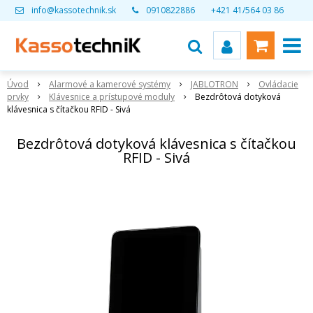
info@kassotechnik.sk
0910822886
+421 41/564 03 86
Úvod
Alarmové a kamerové systémy
JABLOTRON
Ovládacie
prvky
Klávesnice a prístupové moduly
Bezdrôtová dotyková
klávesnica s čítačkou RFID - Sivá
Bezdrôtová dotyková klávesnica s čítačkou
RFID - Sivá