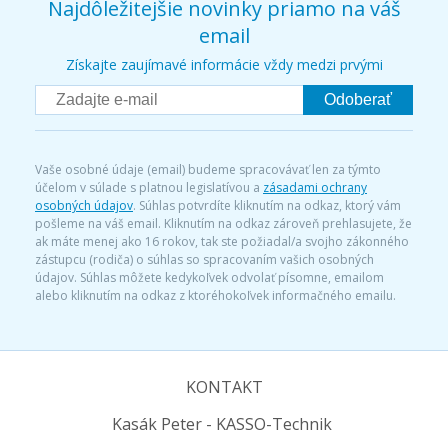
Najdôležitejšie novinky priamo na váš
email
Získajte zaujímavé informácie vždy medzi prvými
Odoberať
Vaše osobné údaje (email) budeme spracovávať len za týmto
účelom v súlade s platnou legislatívou a
zásadami ochrany
osobných údajov
. Súhlas potvrdíte kliknutím na odkaz, ktorý vám
pošleme na váš email. Kliknutím na odkaz zároveň prehlasujete, že
ak máte menej ako 16 rokov, tak ste požiadal/a svojho zákonného
zástupcu (rodiča) o súhlas so spracovaním vašich osobných
údajov. Súhlas môžete kedykoľvek odvolať písomne, emailom
alebo kliknutím na odkaz z ktoréhokoľvek informačného emailu.
KONTAKT
Kasák Peter - KASSO-Technik