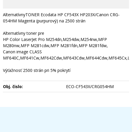
AlternatívnyTONER Ecodata HP CF543X HP203X/Canon CRG-
054HM Magenta (purpurový) na 2500 strán
Alternatívny toner pre
HP Color LaserJet Pro M254dn,M254dw,M254nw,MFP
M280nw,MFP M281cdw,MFP M281fdn,MFP M281fdw,
Canon image CLASS
MF640C,MF641Cw,MF642Cdw,MF643Cdw,MF644Cdw,MF645Cx,L
Výťažnosť 2500 strán pri 5% pokrytí
Obj. čislo:
ECO-CF543X/CRG054HM