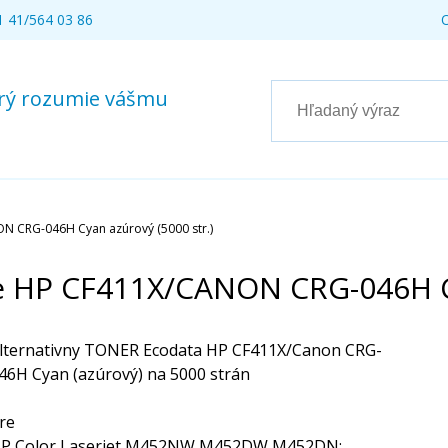
 41/564 03 86
torý rozumie vášmu
N CRG-046H Cyan azúrový (5000 str.)
e HP CF411X/CANON CRG-046H Cy
lternativny TONER Ecodata HP CF411X/Canon CRG-
46H Cyan (azúrový) na 5000 strán
re
P Color Laserjet M452NW,M452DW,M452DN;