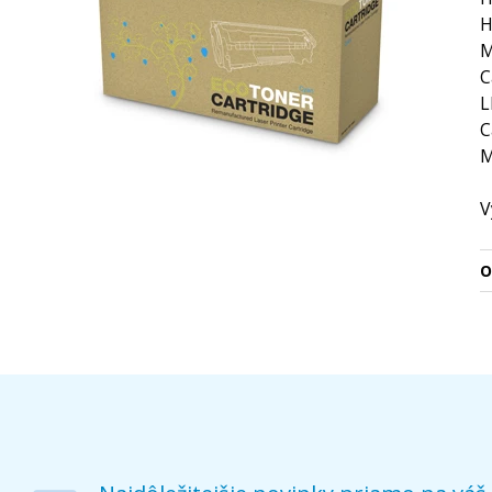
H
M
C
L
C
M
V
O