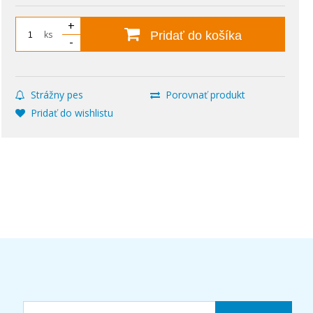
+
ks
Pridať do košíka
-
x,LBP654Cxz,
Strážny pes
Porovnať produkt
35Cx
Pridať do wishlistu