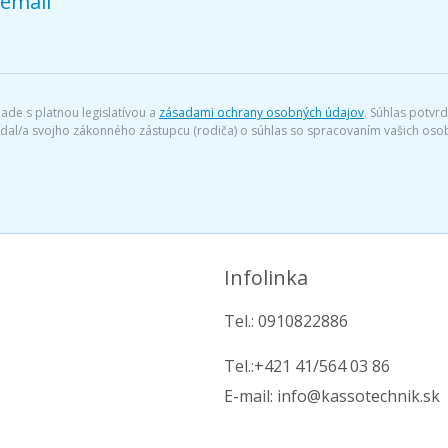
 email
ade s platnou legislatívou a
zásadami ochrany osobných údajov
. Súhlas potvr
iadal/a svojho zákonného zástupcu (rodiča) o súhlas so spracovaním vašich o
Infolinka
Tel.: 0910822886
Tel.:+421 41/564 03 86
E-mail: info@kassotechnik.sk