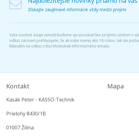
Najdôležitejšie novinky priamo na váš
Získajte zaujímavé informácie vždy medzi prvými
Vaše osobné údaje (email) budeme spracovávať len za týmto účelom v súl
odkaz zároveň prehlasujete, že ak máte menej ako 16 rokov, tak ste pož
kliknutím na odkaz z ktoréhokoľvek informačného emailu.
Kontakt
Mapa
Kasák Peter - KASSO-Technik
Prielohy 8430/1B
01007 Žilina