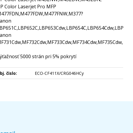
P Color Laserjet Pro MFP
477FDN,M477FDW,M477FNW,M377?
anon
BP651C,LBP652C,LBP653Cdw,LBP654C,LBP654Cdw,LBP654C
anon
F731Cdw,MF732Cdw,MF733Cdw,MF734Cdw,MF735Cdw,MF7
ýťažnosť 5000 strán pri 5% pokrytí
bj. čislo:
ECO-CF411X/CRG046HCy