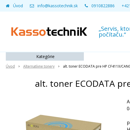
Úvod
info@kassotechnik.sk
0910822886
+421
„Servis, k
počítaču.“
Kategórie
Úvod
Alternatívne tonery
alt. toner ECODATA pre HP CF411X/CANO
alt. toner ECODATA pr
A
0
p
H