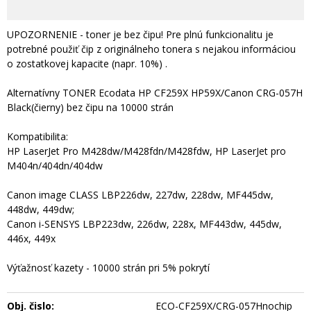
UPOZORNENIE - toner je bez čipu! Pre plnú funkcionalitu je
potrebné použiť čip z originálneho tonera s nejakou informáciou
o zostatkovej kapacite (napr. 10%) .
Alternatívny TONER Ecodata HP CF259X HP59X/Canon CRG-057H
Black(čierny) bez čipu na 10000 strán
Kompatibilita:
HP LaserJet Pro M428dw/M428fdn/M428fdw, HP LaserJet pro
M404n/404dn/404dw
Canon image CLASS LBP226dw, 227dw, 228dw, MF445dw,
448dw, 449dw;
Canon i-SENSYS LBP223dw, 226dw, 228x, MF443dw, 445dw,
446x, 449x
Výťažnosť kazety - 10000 strán pri 5% pokrytí
Obj. čislo:
ECO-CF259X/CRG-057Hnochip